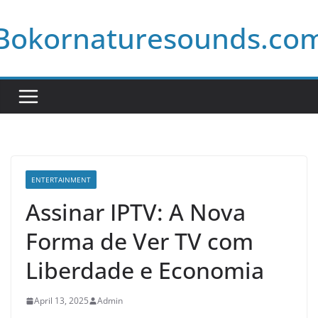
Skip
Bokornaturesounds.co
to
content
ENTERTAINMENT
Assinar IPTV: A Nova
Forma de Ver TV com
Liberdade e Economia
April 13, 2025
Admin