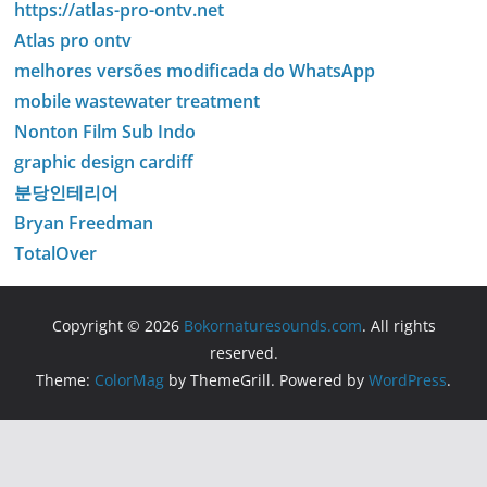
https://atlas-pro-ontv.net
Atlas pro ontv
melhores versões modificada do WhatsApp
mobile wastewater treatment
Nonton Film Sub Indo
graphic design cardiff
분당인테리어
Bryan Freedman
TotalOver
Copyright © 2026
Bokornaturesounds.com
. All rights
reserved.
Theme:
ColorMag
by ThemeGrill. Powered by
WordPress
.