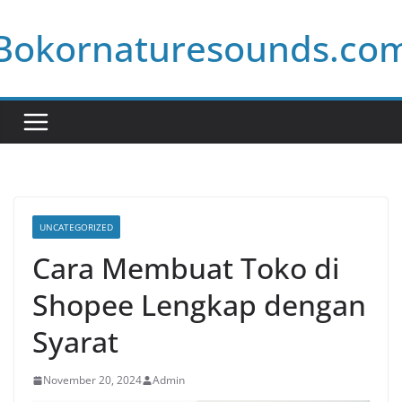
Skip
Bokornaturesounds.co
to
content
UNCATEGORIZED
Cara Membuat Toko di
Shopee Lengkap dengan
Syarat
November 20, 2024
Admin