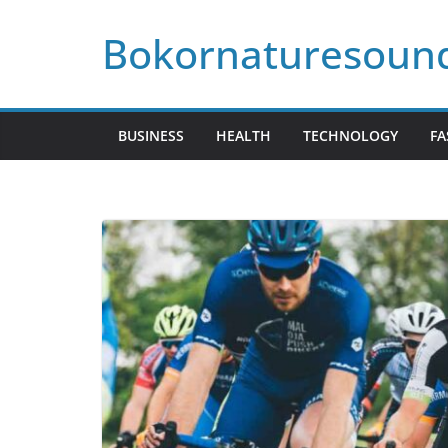
Skip
Bokornaturesoun
to
content
BUSINESS
HEALTH
TECHNOLOGY
FA