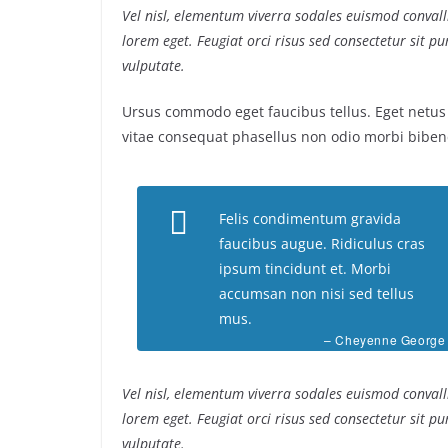
Vel nisl, elementum viverra sodales euismod convalli
lorem eget. Feugiat orci risus sed consectetur sit 
vulputate.
Ursus commodo eget faucibus tellus. Eget net
vitae consequat phasellus non odio morbi biben
Felis condimentum gravida
faucibus augue. Ridiculus cras
ipsum tincidunt et. Morbi
accumsan non nisi sed tellus
mus.
– Cheyenne George
Vel nisl, elementum viverra sodales euismod convalli
lorem eget. Feugiat orci risus sed consectetur sit 
vulputate.