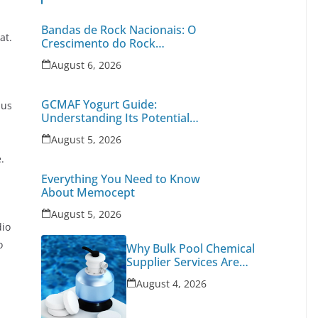
Bandas de Rock Nacionais: O
at.
Crescimento do Rock
Independente no Brasil
August 6, 2026
GCMAF Yogurt Guide:
ius
Understanding Its Potential
Benefits, Uses, and Important
August 5, 2026
,
Health Factors
.
Everything You Need to Know
About Memocept
August 5, 2026
dio
o
Why Bulk Pool Chemical
Supplier Services Are
Essential for Large-Scale
August 4, 2026
Pool Maintenance