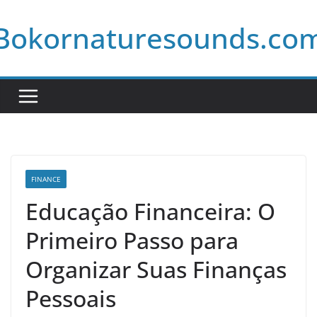
Skip
Bokornaturesounds.co
to
content
FINANCE
Educação Financeira: O
Primeiro Passo para
Organizar Suas Finanças
Pessoais