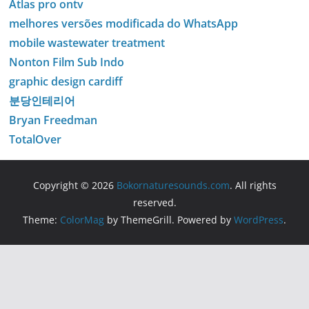
Atlas pro ontv
melhores versões modificada do WhatsApp
mobile wastewater treatment
Nonton Film Sub Indo
graphic design cardiff
분당인테리어
Bryan Freedman
TotalOver
Copyright © 2026
Bokornaturesounds.com
. All rights
reserved.
Theme:
ColorMag
by ThemeGrill. Powered by
WordPress
.