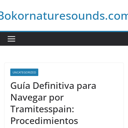
Skip
Bokornaturesounds.co
to
content
UNCATEGORIZED
Guía Definitiva para
Navegar por
Tramitesspain:
Procedimientos