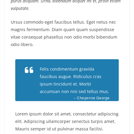
purus aliquam. Urna, bibendum aliquet mi et, proin etiam
vulputate.
Ursus commodo eget faucibus tellus. Eget netus nec
magnis fermentum. Diam quam quam suspendisse
vitae consequat phasellus non odio morbi bibendum
odio libero.
Felis condimentum gravida
faucibus augue. Ridiculus cras
ipsum tincidunt et. Morbi
accumsan non nisi sed tellus mus.
– Cheyenne George
Lorem ipsum dolor sit amet, consectetur adipiscing
elit. Adipiscing ullamcorper senectus turpis amet.
Mauris semper id ut pulvinar massa facilisi.