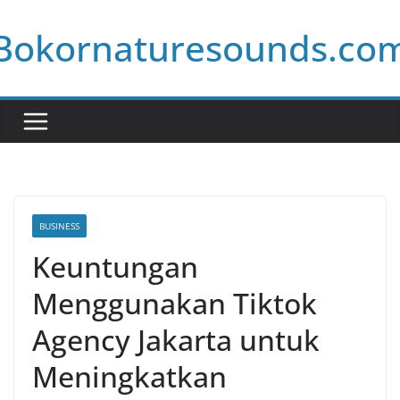
Skip
Bokornaturesounds.co
to
content
BUSINESS
Keuntungan
Menggunakan Tiktok
Agency Jakarta untuk
Meningkatkan