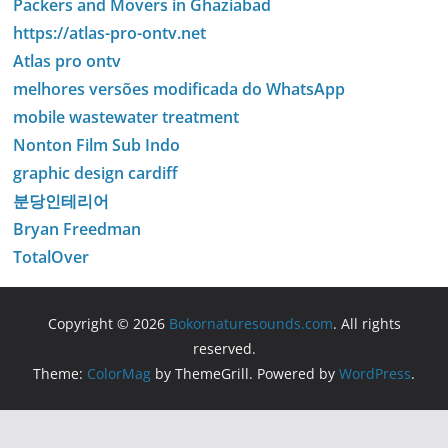
Packers and Movers in Ghaziabad
https://atlas-pro-ontv.net
Atlas pro ontv
melhores versões modificada do WhatsApp
mobile wastewater treatment
Nonton Film Sub Indo
graphic design cardiff
분당인테리어
Bryan Freedman
TotalOver
Copyright © 2026
Bokornaturesounds.com
. All rights
reserved.
Theme:
ColorMag
by ThemeGrill. Powered by
WordPress
.