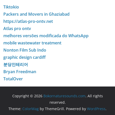
Tiktokio
Packers and Movers in Ghaziabad
https://atlas-pro-ontv.net
Atlas pro ontv
melhores versões modificada do WhatsApp
mobile wastewater treatment
Nonton Film Sub Indo
graphic design cardiff
분당인테리어
Bryan Freedman
TotalOver
Copyright © 2026
Bokornaturesounds.com
. All rights
reserved.
Theme:
ColorMag
by ThemeGrill. Powered by
WordPress
.