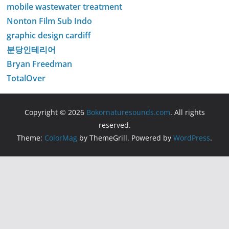
mobile wastewater treatment
Nonton Film Sub Indo
graphic design cardiff
분당인테리어
Bryan Freedman
TotalOver
Copyright © 2026
Bokornaturesounds.com
. All rights
reserved.
Theme:
ColorMag
by ThemeGrill. Powered by
WordPress
.