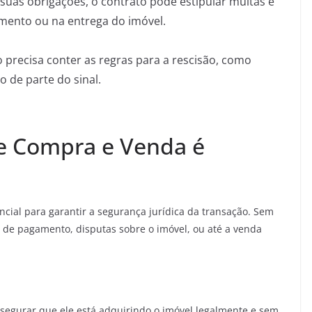
uas obrigações, o contrato pode estipular multas e
amento ou na entrega do imóvel.
o precisa conter as regras para a rescisão, como
 de parte do sinal.
de Compra e Venda é
ncial para garantir a segurança jurídica da transação. Sem
ta de pagamento, disputas sobre o imóvel, ou até a venda
segurar que ele está adquirindo o imóvel legalmente e sem