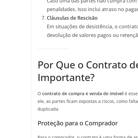
Caso uma das partes não cumpra com s
penalidades. Isso inclui atraso no pag
Cláusulas de Rescisão
Em situações de desistência, o contrat
devolução de valores pagos ou retenção
Por Que o Contrato 
Importante?
O
contrato de compra e venda de imóvel
é esse
ele, as partes ficam expostas a riscos, como fal
duplicada.
Proteção para o Comprador
Para o comprador, o contrato é uma forma de as