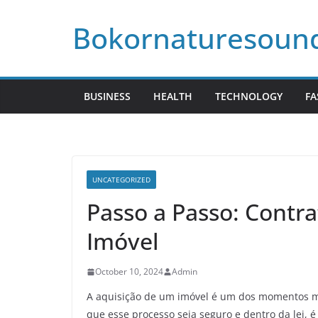
Skip
Bokornaturesoun
to
content
BUSINESS
HEALTH
TECHNOLOGY
FA
UNCATEGORIZED
Passo a Passo: Contr
Imóvel
October 10, 2024
Admin
A aquisição de um imóvel é um dos momentos ma
que esse processo seja seguro e dentro da lei, 