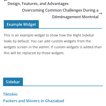
Design, Features, and Advantages
Overcoming Common Challenges During a
Déménagement Montréal
Example Widget
This is an example widget to show how the Right Sidebar
looks by default. You can add custom widgets from the
widgets screen in the admin. If custom widgets is added than
this will be replaced by those widgets.
Sidebar
Tiktokio
Packers and Movers in Ghaziabad