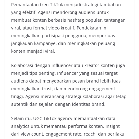
Pemanfaatan tren TikTok menjadi strategi tambahan
yang efektif. Agensi mendorong audiens untuk
membuat konten berbasis hashtag populer, tantangan
viral, atau format video kreatif. Pendekatan ini
meningkatkan partisipasi pengguna, memperluas
jangkauan kampanye, dan meningkatkan peluang
konten menjadi viral.
Kolaborasi dengan influencer atau kreator konten juga
menjadi tips penting. Influencer yang sesuai target
audiens dapat menyebarkan pesan brand lebih luas,
meningkatkan trust, dan mendorong engagement
tinggi. Agensi merancang strategi kolaborasi agar tetap
autentik dan sejalan dengan identitas brand.
Selain itu, UGC TikTok agency memanfaatkan data
analytics untuk memantau performa konten. Insight
dari view count, engagement rate, reach, dan perilaku