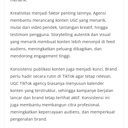
Kreativitas menjadi faktor penting lainnya. Agensi
membantu merancang konten UGC yang menarik,
mulai dari video pendek, tantangan kreatif, hingga
testimoni pengguna. Storytelling autentik dan visual
yang menarik membuat konten lebih menonjol di feed
audiens, meningkatkan peluang dibagikan, dan
mendorong engagement tinggi.
Konsistensi publikasi konten juga menjadi kunci. Brand
perlu hadir secara rutin di TikTok agar tetap relevan.
UGC TikTok agency biasanya menyusun kalender
konten yang terstruktur, sehingga kampanye berjalan
lancar dan brand tetap terlihat aktif. Konsistensi ini
juga membantu membangun citra profesional,
meningkatkan kepercayaan audiens, dan memperkuat
pengenalan brand.