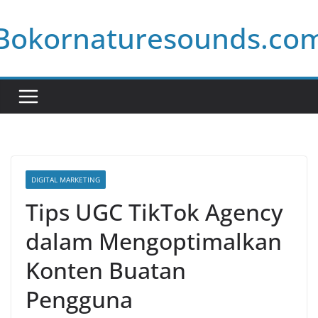
Skip
Bokornaturesounds.co
to
content
DIGITAL MARKETING
Tips UGC TikTok Agency
dalam Mengoptimalkan
Konten Buatan
Pengguna