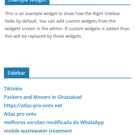
This is an example widget to show how the Right Sidebar
looks by default. You can add custom widgets from the
widgets screen in the admin. If custom widgets is added than
this will be replaced by those widgets.
Sidebar
Tiktokio
Packers and Movers in Ghaziabad
https://atlas-pro-ontv.net
Atlas pro ontv
melhores versões modificada do WhatsApp
mobile wastewater treatment