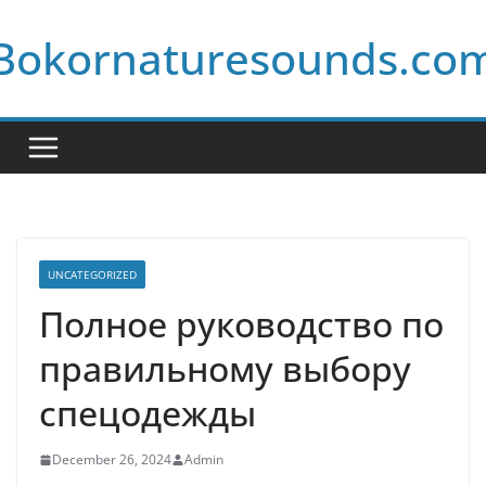
Skip
Bokornaturesounds.co
to
content
UNCATEGORIZED
Полное руководство по
правильному выбору
спецодежды
December 26, 2024
Admin