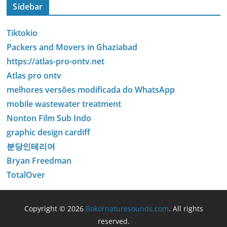
Sidebar
Tiktokio
Packers and Movers in Ghaziabad
https://atlas-pro-ontv.net
Atlas pro ontv
melhores versões modificada do WhatsApp
mobile wastewater treatment
Nonton Film Sub Indo
graphic design cardiff
분당인테리어
Bryan Freedman
TotalOver
Copyright © 2026
Bokornaturesounds.com
. All rights
reserved.