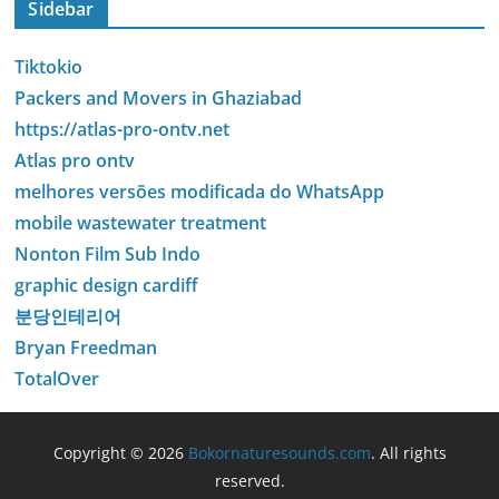
Sidebar
Tiktokio
Packers and Movers in Ghaziabad
https://atlas-pro-ontv.net
Atlas pro ontv
melhores versões modificada do WhatsApp
mobile wastewater treatment
Nonton Film Sub Indo
graphic design cardiff
분당인테리어
Bryan Freedman
TotalOver
Copyright © 2026
Bokornaturesounds.com
. All rights
reserved.