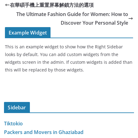
在華碩手機上重置屏幕解鎖方法的選項
The Ultimate Fashion Guide for Women: How to
Discover Your Personal Style
Example Widget
This is an example widget to show how the Right Sidebar
looks by default. You can add custom widgets from the
widgets screen in the admin. If custom widgets is added than
this will be replaced by those widgets.
Sidebar
Tiktokio
Packers and Movers in Ghaziabad