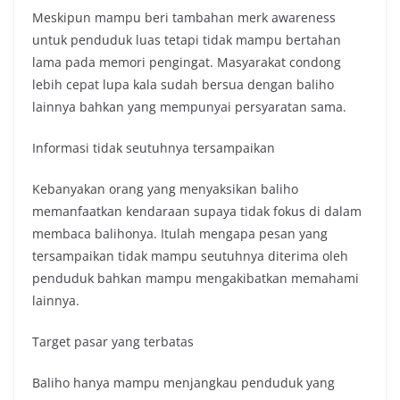
Meskipun mampu beri tambahan merk awareness
untuk penduduk luas tetapi tidak mampu bertahan
lama pada memori pengingat. Masyarakat condong
lebih cepat lupa kala sudah bersua dengan baliho
lainnya bahkan yang mempunyai persyaratan sama.
Informasi tidak seutuhnya tersampaikan
Kebanyakan orang yang menyaksikan baliho
memanfaatkan kendaraan supaya tidak fokus di dalam
membaca balihonya. Itulah mengapa pesan yang
tersampaikan tidak mampu seutuhnya diterima oleh
penduduk bahkan mampu mengakibatkan memahami
lainnya.
Target pasar yang terbatas
Baliho hanya mampu menjangkau penduduk yang