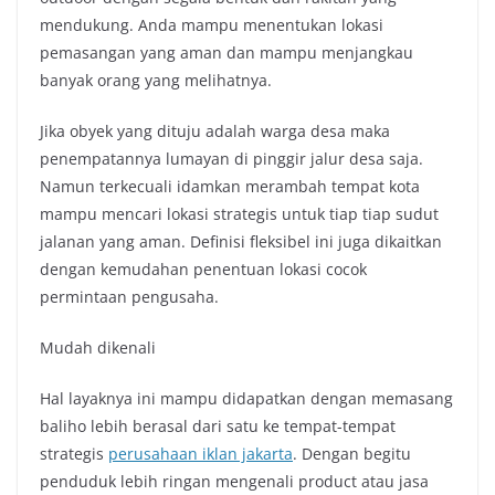
mendukung. Anda mampu menentukan lokasi
pemasangan yang aman dan mampu menjangkau
banyak orang yang melihatnya.
Jika obyek yang dituju adalah warga desa maka
penempatannya lumayan di pinggir jalur desa saja.
Namun terkecuali idamkan merambah tempat kota
mampu mencari lokasi strategis untuk tiap tiap sudut
jalanan yang aman. Definisi fleksibel ini juga dikaitkan
dengan kemudahan penentuan lokasi cocok
permintaan pengusaha.
Mudah dikenali
Hal layaknya ini mampu didapatkan dengan memasang
baliho lebih berasal dari satu ke tempat-tempat
strategis
perusahaan iklan jakarta
. Dengan begitu
penduduk lebih ringan mengenali product atau jasa