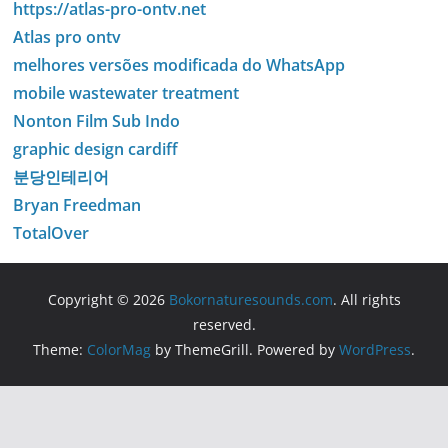
https://atlas-pro-ontv.net
Atlas pro ontv
melhores versões modificada do WhatsApp
mobile wastewater treatment
Nonton Film Sub Indo
graphic design cardiff
분당인테리어
Bryan Freedman
TotalOver
Copyright © 2026
Bokornaturesounds.com
. All rights
reserved.
Theme:
ColorMag
by ThemeGrill. Powered by
WordPress
.