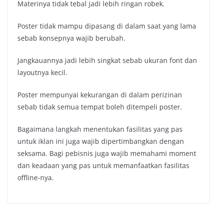
Materinya tidak tebal jadi lebih ringan robek.
Poster tidak mampu dipasang di dalam saat yang lama
sebab konsepnya wajib berubah.
Jangkauannya jadi lebih singkat sebab ukuran font dan
layoutnya kecil.
Poster mempunyai kekurangan di dalam perizinan
sebab tidak semua tempat boleh ditempeli poster.
Bagaimana langkah menentukan fasilitas yang pas
untuk iklan ini juga wajib dipertimbangkan dengan
seksama. Bagi pebisnis juga wajib memahami moment
dan keadaan yang pas untuk memanfaatkan fasilitas
offline-nya.