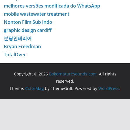
melhores versões modificada do WhatsApp
mobile wastewater treatment
Nonton Film Sub Indo
graphic design cardiff
분당인테리어
Bryan Freedman
TotalOver
Copyright © 2026
Bokornaturesounds.com
. All rights
reserved.
Theme:
ColorMag
by ThemeGrill. Powered by
WordPress
.