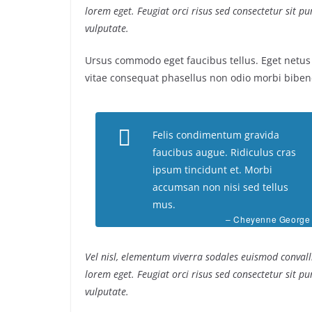
lorem eget. Feugiat orci risus sed consectetur sit 
vulputate.
Ursus commodo eget faucibus tellus. Eget net
vitae consequat phasellus non odio morbi biben
Felis condimentum gravida
faucibus augue. Ridiculus cras
ipsum tincidunt et. Morbi
accumsan non nisi sed tellus
mus.
– Cheyenne George
Vel nisl, elementum viverra sodales euismod convalli
lorem eget. Feugiat orci risus sed consectetur sit 
vulputate.