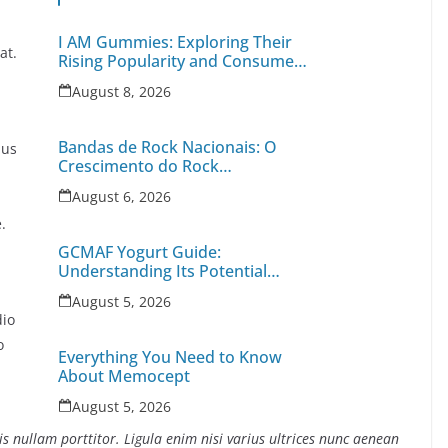
I AM Gummies: Exploring Their
at.
Rising Popularity and Consumer
Appeal
August 8, 2026
Bandas de Rock Nacionais: O
ius
Crescimento do Rock
Independente no Brasil
August 6, 2026
,
.
GCMAF Yogurt Guide:
Understanding Its Potential
Benefits, Uses, and Important
August 5, 2026
Health Factors
dio
o
Everything You Need to Know
About Memocept
August 5, 2026
s nullam porttitor. Ligula enim nisi varius ultrices nunc aenean