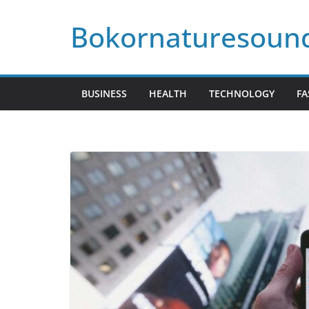
Skip
Bokornaturesoun
to
content
BUSINESS
HEALTH
TECHNOLOGY
FA