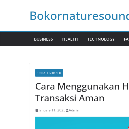
Skip
Bokornaturesoun
to
content
BUSINESS
HEALTH
TECHNOLOGY
FA
UNCATEGORIZED
Cara Menggunakan Hu
Transaksi Aman
January 11, 2025
Admin