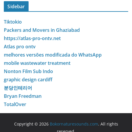
Sidebar
Tiktokio
Packers and Movers in Ghaziabad
https://atlas-pro-ontv.net
Atlas pro ontv
melhores versões modificada do WhatsApp
mobile wastewater treatment
Nonton Film Sub Indo
graphic design cardiff
분당인테리어
Bryan Freedman
TotalOver
Copyright © 2026
Bokornaturesounds.com
. All rights
reserved.