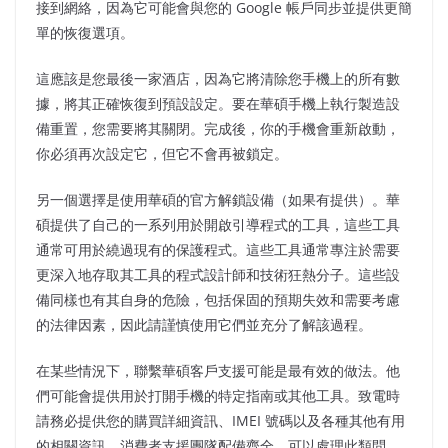
接到網絡，因為它可能會與您的 Google 帳戶同步並提供更簡
單的恢復選項。
這應該是您最後一家酒店，因為它將清除您手機上的所有數
據，將其正確恢復到預設設定。要在華碩手機上執行製造設
備重置，您需要將其關閉。完成後，你的手機會重新啟動，
你必須再次設定它，但它不會再被鎖定。
另一個選擇是使用華碩的官方解鎖設備（如果有提供）。華
碩提供了自己的一系列用於開啟引導程式的工具，這些工具
通常可用於繞過現有的保護程式。這些工具通常專注於需要
更深入地存取其工具的程式設計師和技術狂熱分子。這些設
備同樣也有其自身的危險，包括保固的預期失效和需要考慮
的法律因素，因此請謹慎使用它們並充分了解該過程。
在某些情況下，聯繫華碩客戶支援可能是最有效的做法。他
們可能會提供用於打開手機的特定指南或其他工具。致電時
請務必提供您的購買詳細資訊、IMEI 號碼以及各種其他有用
的相關資訊。消費者支援團隊配備齊全，可以處理此類問