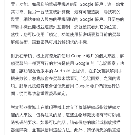
置」功能。如果您的華碩手機連結到 Google 帳戶，這一點尤
其可靠。從另一台裝置或計算機，最有可能造訪「尋找我的
裝置」網站並輸入與您的手機關聯的 Google 帳戶。只要您的
華碩手機已開機並連接到互聯網，您就應該看到它的位置。
然後，您可以使用「鎖定」功能使用新密碼覆蓋目前的螢幕
解鎖技術。該新密碼可用於解鎖您的手機。
對於在華碩手機上實際允許使用 Google 帳戶的個人來說，解
鎖螢幕的一種更可行的方法是使用 Google 的「忘記圖案」功
能，該功能在舊版本的 Android 上提供。在多次嘗試解鎖手
機失敗後，您應該會在螢幕末端看到「忘記圖案」之類的選
項。點擊此按鈕肯定會促使您使用 Google 帳戶憑證進行訪
問，從而導致您重置螢幕鎖定。
對於那些實際上在華碩手機上建立了臉部解鎖或指紋解鎖功
能的人來說，值得注意的是，這些生物辨識技術有時可以繞
過密碼的要求。如果可以的話，請確保您的臉部或指紋掃描
器無障礙，並嘗試使用這些方法。此外，請保持您的裝置連